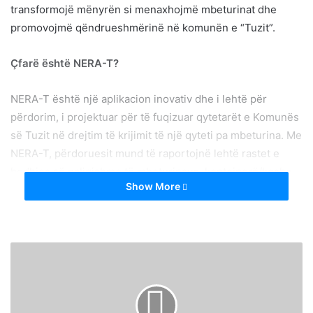
transformojë mënyrën si menaxhojmë mbeturinat dhe
promovojmë qëndrueshmërinë në komunën e “Tuzit”.
Çfarë është NERA-T?
NERA-T është një aplikacion inovativ dhe i lehtë për
përdorim, i projektuar për të fuqizuar qytetarët e Komunës
së Tuzit në drejtim të krijimit të një qyteti pa mbeturina. Me
NERA-T, përdoruesit mund të raportojnë lehtë rastet e
hedhjes së paligjshme të mbeturinave, kontejnerë/kosha
Show More
të plotë, deponitë ilegale, duke ndihmuar autoritetet të
adresojnë me shpejtësi këto çështje.
Veçori të NERA-T
Raporto Hedhjen Ilegal të Mbeturinave: NERA-T e
lejon përdoruesit të raportojnë hedhjen e paligjshme