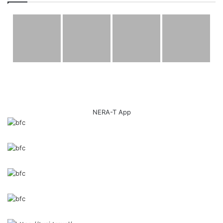
Përfshihuni
Bashkohuni me ne në misionin tonë për të krijuar një të
ardhme më të pastër dhe më të gjelbër për brezat e
ardhshëm. Shkarkoni NERA-T sot dhe bëhu pjesë e
lëvizjes drejt një qyteti pa mbeturina në Komunën e Tuzit.
Së bashku, le të bëjmë një ndryshim – një shkarkim në një
NERA-T App
kohë!
Shkarko NERA-T tani