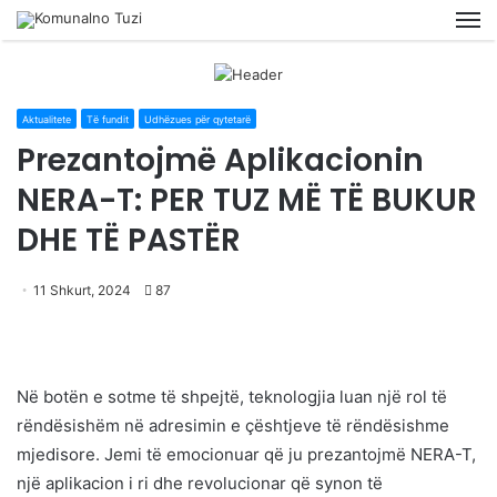
M
Aktualitete
Të fundit
Udhëzues për qytetarë
Prezantojmë Aplikacionin
NERA-T: PER TUZ MË TË BUKUR
DHE TË PASTËR
11 Shkurt, 2024
87
Në botën e sotme të shpejtë, teknologjia luan një rol të
rëndësishëm në adresimin e çështjeve të rëndësishme
mjedisore. Jemi të emocionuar që ju prezantojmë NERA-T,
një aplikacion i ri dhe revolucionar që synon të