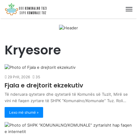
M
Kryesore
29 Prill, 2026
35
Fjala e drejtorit ekzekutiv
Të nderuara qytetare dhe qytetarë të Komunës së Tuzit, Mirë se
vini në faqen zyrtare të SHPK “Komunalno/Komunale” Tuz. Roli…
Lexo më shumë »