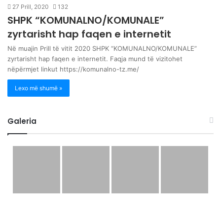
27 Prill, 2020
132
SHPK “KOMUNALNO/KOMUNALE”
zyrtarisht hap faqen e internetit
Në muajin Prill të vitit 2020 SHPK “KOMUNALNO/KOMUNALE”
zyrtarisht hap faqen e internetit. Faqja mund të vizitohet
nëpërmjet linkut https://komunalno-tz.me/
Lexo më shumë »
Galeria