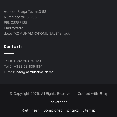
Adresa: Rruga Tuz nr.3 93
Numri postal: 81206
PIB: 03283135
Emri zyrtarë
d.o.o "KOMUNALNO/KOMUNALE" sh.p.k
Kontakti
Tel 1: +382 20 875 129
Tel 2: +382 68 836 834
E-mail:
info@komunalno-tz.me
© Copyright 2026, All Rights Reserved | Crafted with ❤️ by
inovatecho
Rreth nesh
Donacionet
Kontakti
Sitemap