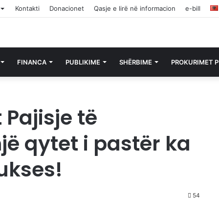
Kontakti
Donacionet
Qasje e lirë në informacion
e-bill
FINANCA
PUBLIKIME
SHËRBIME
PROKURIMET P
 Pajisje të
ë qytet i pastër ka
ukses!
54