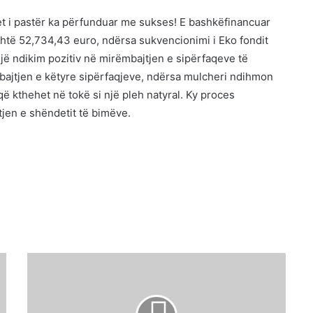
ytet i pastër ka përfunduar me sukses! E bashkëfinancuar
është 52,734,43 euro, ndërsa sukvencionimi i Eko fondit
 një ndikim pozitiv në mirëmbajtjen e sipërfaqeve të
mbajtjen e këtyre sipërfaqjeve, ndërsa mulcheri ndihmon
 kthehet në tokë si një pleh natyral. Ky proces
jen e shëndetit të bimëve.