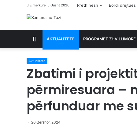
Rreth nesh
Bordi drejtues
E mërkurë, 5 Gusht 2026
HYRJE
AKTUALITETE
PROGRAMET ZHVILLIMORE
Aktualitete
Zbatimi i projektit
përmiresuara – nj
përfunduar me s
26 Qershor, 2024