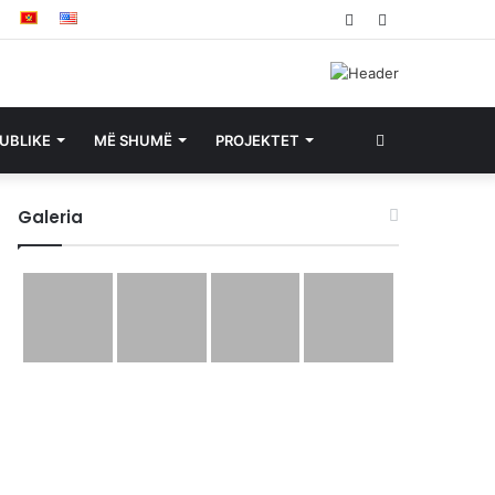
Facebook
YouTube
Search
UBLIKE
MË SHUMË
PROJEKTET
for
Galeria