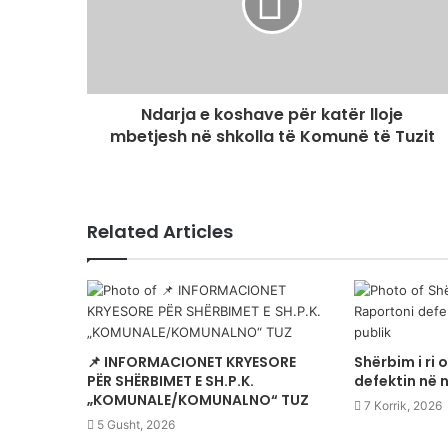
Ndarja e koshave për katër lloje
mbetjesh në shkolla të Komunë të Tuzit
Related Articles
📌 INFORMACIONET KRYESORE
Shërbim i ri 
PËR SHËRBIMET E SH.P.K.
defektin në n
„KOMUNALE/KOMUNALNO“ TUZ
7 Korrik, 2026
5 Gusht, 2026