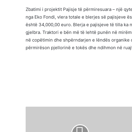
Zbatimi i projektit Pajisje të përmiresuara – një q
nga Eko Fondi, vlera totale e blerjes së pajisjeve 
është 34,000,00 euro. Blerja e pajisjeve të tilla ka
gjelbra. Traktori e bën më të lehtë punën në mirë
në copëtimin dhe shpërndarjen e lëndës organike që
përmirëson pjellorinë e tokës dhe ndihmon në ruajt