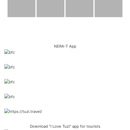
odgovoran odnos prema zajedničkom prostoru. U tome, uz
naš rad na terenu, važan dio rješenja je i dosljedna
primjena propisa kroz saradnju sa nadležnim opštinskim
službama, kao i partnerstvo sa institucijama i privredom
kada je to potrebno za održiva rješenja.
NERA-T App
Naš cilj nije samo da “odradimo posao”, nego da izgradimo
povjerenje, da se zna ko je nadležan, šta je plan, koji su
rokovi i koji su prioriteti.
Zajedno možemo postići više, za čistije Tuzi, uređenije
javne površine i zdraviju životnu sredinu.
Izvršni direktor
Albian Sinishtaj
Download "I Love Tuzi" app for tourists