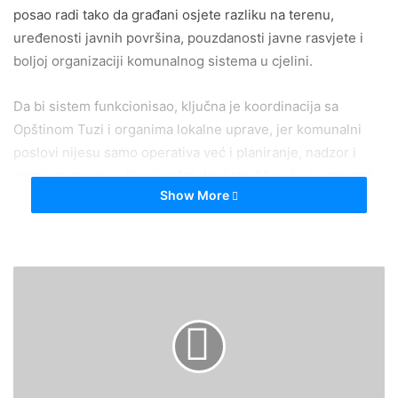
posao radi tako da građani osjete razliku na terenu,
uređenosti javnih površina, pouzdanosti javne rasvjete i
boljoj organizaciji komunalnog sistema u cjelini.
Da bi sistem funkcionisao, ključna je koordinacija sa
Opštinom Tuzi i organima lokalne uprave, jer komunalni
poslovi nijesu samo operativa već i planiranje, nadzor i
primjena propisa. Kao izvršni direktor, lično ću se zalagati
Show More
da saradnja između Društva i opštinskih službi bude
redovna, operativna i mjerljiva, kroz jasne dogovore,
definisane prioritete i odgovornost u realizaciji.
Posebno važnu ulogu u održavanju komunalnog reda imaju
i nadležne inspekcijske službe, sa kojima ćemo raditi
partnerski i kontinuirano, kako bi se problemi rješavali
pravovremeno, a pravila važila jednako za sve. Pored toga,
posebnu pažnju posvetićemo saradnji sa drugim