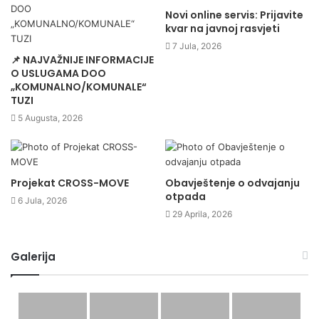
Javne površine i zelenilo: brže intervencije, jasni
Novi online servis: Prijavite
prioriteti i standardizovan kvalitet održavanja
kvar na javnoj rasvjeti
Javna rasvjeta i komunalna infrastruktura: efikasnija
7 Jula, 2026
📌 NAJVAŽNIJE INFORMACIJE
sanacija kvarova, bolja evidencija i planiranje
O USLUGAMA DOO
Javni prevoz: bolja koordinacija polazaka i dolazaka,
„KOMUNALNO/KOMUNALE“
TUZI
jasnije informacije za korisnike i unapređenje usluge
5 Augusta, 2026
u okviru realnih kapaciteta
Sportska infrastruktura: uređen sistem korišćenja i
održavanja
Projekat CROSS-MOVE
Obavještenje o odvajanju
Transparentnost i komunikacija: želimo da informacije
otpada
6 Jula, 2026
budu dostupne, razumljive i pravovremene – i da se
29 Aprila, 2026
prijave i pritužbe rješavaju kroz jasan postupak
Galerija
Posebno naglašavam da bez saradnje sa građanima nema
trajnog rezultata. Zato ćemo podsticati prijave problema,
sugestije i inicijative, ali jednako tako očekujemo i