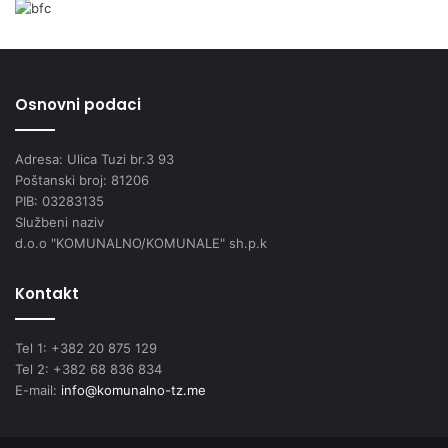
Osnovni podaci
Adresa: Ulica Tuzi br.3 93
Poštanski broj: 81206
PIB: 03283135
Službeni naziv
d.o.o "KOMUNALNO/KOMUNALE" sh.p.k
Kontakt
Tel 1: +382 20 875 129
Tel 2: +382 68 836 834
E-mail:
info@komunalno-tz.me