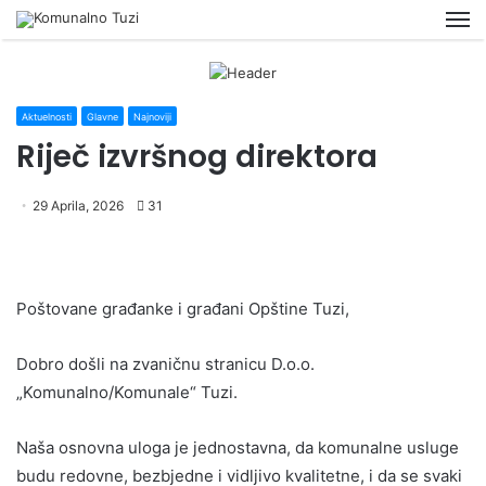
M
Aktuelnosti
Glavne
Najnoviji
Riječ izvršnog direktora
29 Aprila, 2026
31
Poštovane građanke i građani Opštine Tuzi,
Dobro došli na zvaničnu stranicu D.o.o.
„Komunalno/Komunale“ Tuzi.
Naša osnovna uloga je jednostavna, da komunalne usluge
budu redovne, bezbjedne i vidljivo kvalitetne, i da se svaki