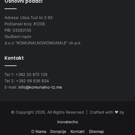
Osnovni podaci
Adresa: Ulica Tuzi br.3 93
Poštanski broj: 81206
PIB: 03283135
Službeni naziv
d.o.o "KOMUNALNO/KOMUNALE" sh.p.k
Kontakt
Tel 1: +382 20 875 129
Tel 2: +382 68 836 834
E-mail:
info@komunalno-tz.me
© Copyright 2026, All Rights Reserved | Crafted with ❤️ by
inovatecho
O Nama
Donacije
Kontakt
Sitemap