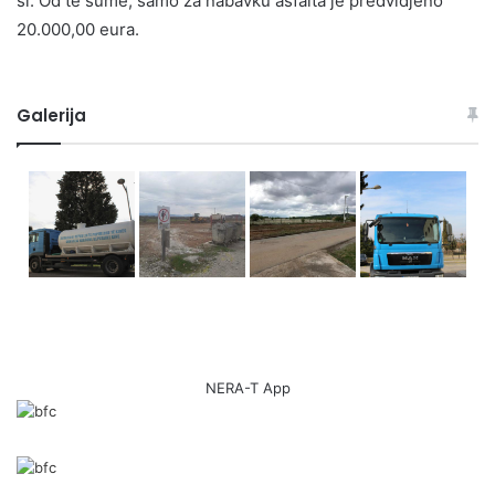
sl. Od te sume, samo za nabavku asfalta je predvidjeno
20.000,00 eura.
Galerija
NERA-T App