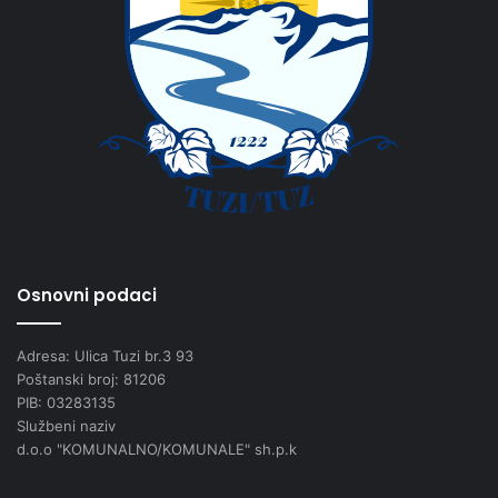
Osnovni podaci
Adresa: Ulica Tuzi br.3 93
Poštanski broj: 81206
PIB: 03283135
Službeni naziv
d.o.o "KOMUNALNO/KOMUNALE" sh.p.k