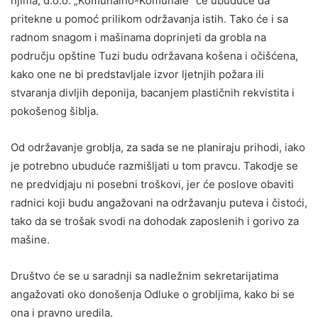
njima, d.o.o. „Komunalno-Komunale“ će ubuduće da
pritekne u pomoć prilikom održavanja istih. Tako će i sa
radnom snagom i mašinama doprinjeti da grobla na
području opštine Tuzi budu održavana košena i očišćena,
kako one ne bi predstavljale izvor ljetnjih požara ili
stvaranja divljih deponija, bacanjem plastičnih rekvistita i
pokošenog šiblja.
Od održavanje groblja, za sada se ne planiraju prihodi, iako
je potrebno ubuduće razmišljati u tom pravcu. Takodje se
ne predvidjaju ni posebni troškovi, jer će poslove obaviti
radnici koji budu angažovani na održavanju puteva i čistoći,
tako da se trošak svodi na dohodak zaposlenih i gorivo za
mašine.
Društvo će se u saradnji sa nadležnim sekretarijatima
angažovati oko donošenja Odluke o grobljima, kako bi se
ona i pravno uredila.