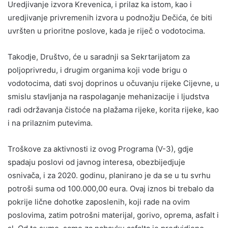
Uredjivanje izvora Krevenica, i prilaz ka istom, kao i
uredjivanje privremenih izvora u podnožju Dečića, će biti
uvršten u prioritne poslove, kada je riječ o vodotocima.
Takodje, Društvo, će u saradnji sa Sekrtarijatom za
poljoprivredu, i drugim organima koji vode brigu o
vodotocima, dati svoj doprinos u očuvanju rijeke Cijevne, u
smislu stavljanja na raspolaganje mehanizacije i ljudstva
radi održavanja čistoće na plažama rijeke, korita rijeke, kao
i na prilaznim putevima.
Troškove za aktivnosti iz ovog Programa (V-3), gdje
spadaju poslovi od javnog interesa, obezbijedjuje
osnivača, i za 2020. godinu, planirano je da se u tu svrhu
potroši suma od 100.000,00 eura. Ovaj iznos bi trebalo da
pokrije lične dohotke zaposlenih, koji rade na ovim
poslovima, zatim potrošni materijal, gorivo, oprema, asfalt i