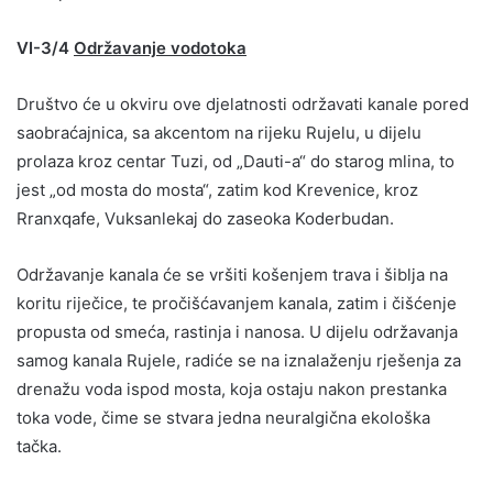
VI-3/4
Održavanje vodotoka
Društvo će u okviru ove djelatnosti održavati kanale pored
saobraćajnica, sa akcentom na rijeku Rujelu, u dijelu
prolaza kroz centar Tuzi, od „Dauti-a“ do starog mlina, to
jest „od mosta do mosta“, zatim kod Krevenice, kroz
Rranxqafe, Vuksanlekaj do zaseoka Koderbudan.
Održavanje kanala će se vršiti košenjem trava i šiblja na
koritu riječice, te pročišćavanjem kanala, zatim i čišćenje
propusta od smeća, rastinja i nanosa. U dijelu održavanja
samog kanala Rujele, radiće se na iznalaženju rješenja za
drenažu voda ispod mosta, koja ostaju nakon prestanka
toka vode, čime se stvara jedna neuralgična ekološka
tačka.