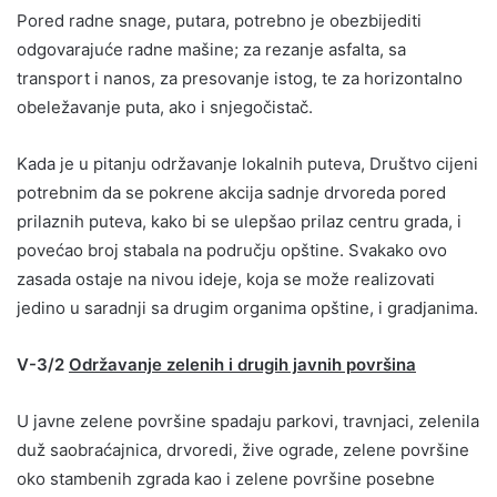
Pored radne snage, putara, potrebno je obezbijediti
odgovarajuće radne mašine; za rezanje asfalta, sa
transport i nanos, za presovanje istog, te za horizontalno
obeležavanje puta, ako i snjegočistač.
Kada je u pitanju održavanje lokalnih puteva, Društvo cijeni
potrebnim da se pokrene akcija sadnje drvoreda pored
prilaznih puteva, kako bi se ulepšao prilaz centru grada, i
povećao broj stabala na području opštine. Svakako ovo
zasada ostaje na nivou ideje, koja se može realizovati
jedino u saradnji sa drugim organima opštine, i gradjanima.
V-3/2
Održavanje zelenih i drugih javnih površina
U javne zelene površine spadaju parkovi, travnjaci, zelenila
duž saobraćajnica, drvoredi, žive ograde, zelene površine
oko stambenih zgrada kao i zelene površine posebne