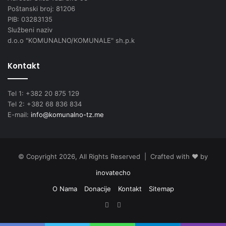
Poštanski broj: 81206
PIB: 03283135
Službeni naziv
d.o.o "KOMUNALNO/KOMUNALE" sh.p.k
Kontakt
Tel 1: +382 20 875 129
Tel 2: +382 68 836 834
E-mail:
info@komunalno-tz.me
© Copyright 2026, All Rights Reserved | Crafted with ❤️ by
inovatecho
O Nama
Donacije
Kontakt
Sitemap
Facebook
YouTube