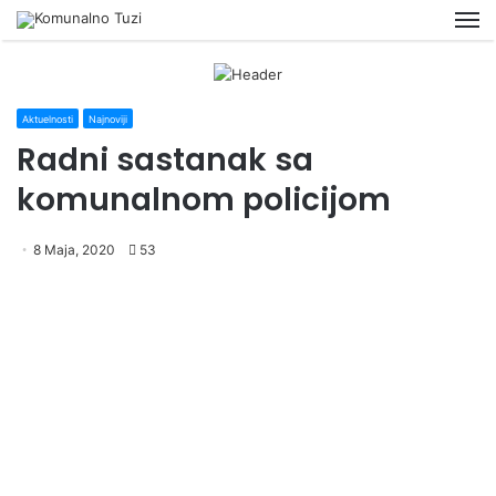
M
Aktuelnosti
Najnoviji
Radni sastanak sa
komunalnom policijom
8 Maja, 2020
53