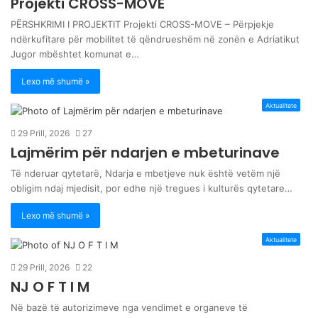
Projekti CROSS-MOVE
PËRSHKRIMI I PROJEKTIT Projekti CROSS-MOVE – Përpjekje
ndërkufitare për mobilitet të qëndrueshëm në zonën e Adriatikut
Jugor mbështet komunat e…
Lexo më shumë »
Aktualitete
29 Prill, 2026
27
Lajmërim për ndarjen e mbeturinave
Të nderuar qytetarë, Ndarja e mbetjeve nuk është vetëm një
obligim ndaj mjedisit, por edhe një tregues i kulturës qytetare…
Lexo më shumë »
Aktualitete
29 Prill, 2026
22
NJ O F T I M
Në bazë të autorizimeve nga vendimet e organeve të