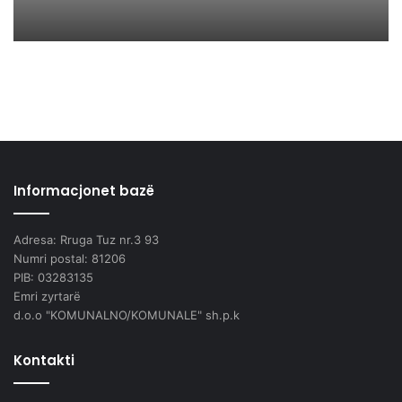
Informacjonet bazë
Adresa: Rruga Tuz nr.3 93
Numri postal: 81206
PIB: 03283135
Emri zyrtarë
d.o.o "KOMUNALNO/KOMUNALE" sh.p.k
Kontakti