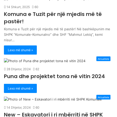
14 Shkurt, 2025
60
Komuna e Tuzit për një mjedis më të
pastër!
Komuna e Tuzit për një mjedis më të pastër! Në bashkëpunim me
SHPK “Komunale-Komunalno” dhe SHF “Mahmut Lekiq”, kemi
nisur…
Lexo më shumë »
Aktualitete
28 Dhjetor, 2024
62
Puna dhe projektet tona në vitin 2024
Lexo më shumë »
Aktualitete
14 Dhjetor, 2024
60
New – Eskavatori i ri mbërriti në SHPK