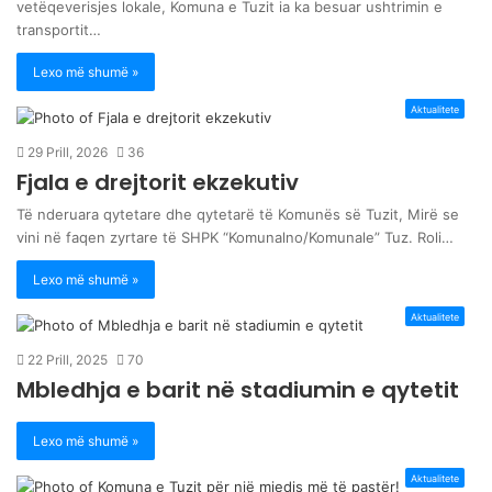
vetëqeverisjes lokale, Komuna e Tuzit ia ka besuar ushtrimin e
transportit…
Lexo më shumë »
Aktualitete
29 Prill, 2026
36
Fjala e drejtorit ekzekutiv
Të nderuara qytetare dhe qytetarë të Komunës së Tuzit, Mirë se
vini në faqen zyrtare të SHPK “Komunalno/Komunale” Tuz. Roli…
Lexo më shumë »
Aktualitete
22 Prill, 2025
70
Mbledhja e barit në stadiumin e qytetit
Lexo më shumë »
Aktualitete