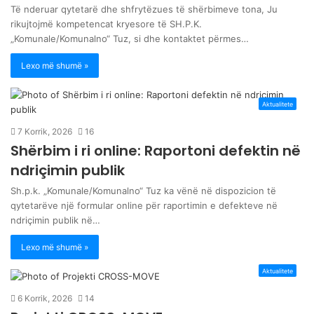
Të nderuar qytetarë dhe shfrytëzues të shërbimeve tona, Ju
rikujtojmë kompetencat kryesore të SH.P.K.
„Komunale/Komunalno“ Tuz, si dhe kontaktet përmes…
Lexo më shumë »
Aktualitete
7 Korrik, 2026
16
Shërbim i ri online: Raportoni defektin në
ndriçimin publik
Sh.p.k. „Komunale/Komunalno“ Tuz ka vënë në dispozicion të
qytetarëve një formular online për raportimin e defekteve në
ndriçimin publik në…
Lexo më shumë »
Aktualitete
6 Korrik, 2026
14