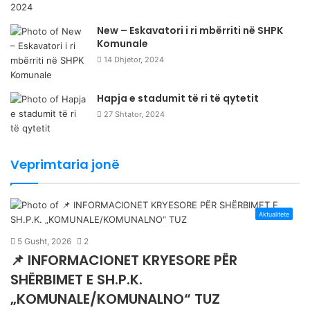
New – Eskavatori i ri mbërriti në SHPK
Komunale
14 Dhjetor, 2024
Hapja e stadumit të ri të qytetit
27 Shtator, 2024
Veprimtaria jonë
Aktualitete
5 Gusht, 2026
2
📌 INFORMACIONET KRYESORE PËR
SHËRBIMET E SH.P.K.
„KOMUNALE/KOMUNALNO“ TUZ