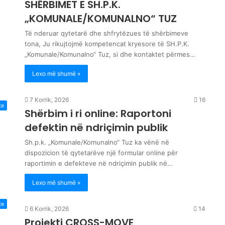
SHËRBIMET E SH.P.K.
„KOMUNALE/KOMUNALNO“ TUZ
Të nderuar qytetarë dhe shfrytëzues të shërbimeve
tona, Ju rikujtojmë kompetencat kryesore të SH.P.K.
„Komunale/Komunalno“ Tuz, si dhe kontaktet përmes…
Lexo më shumë »
7 Korrik, 2026
16
te
Shërbim i ri online: Raportoni
defektin në ndriçimin publik
Sh.p.k. „Komunale/Komunalno“ Tuz ka vënë në
dispozicion të qytetarëve një formular online për
raportimin e defekteve në ndriçimin publik në…
Lexo më shumë »
te
6 Korrik, 2026
14
Projekti CROSS-MOVE