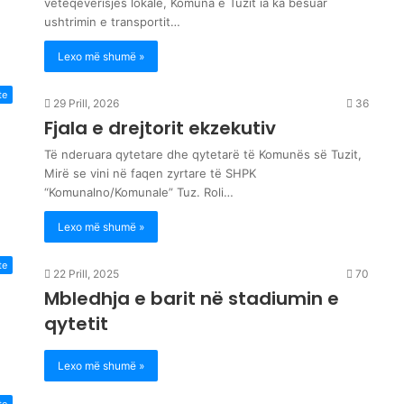
vetëqeverisjes lokale, Komuna e Tuzit ia ka besuar
ushtrimin e transportit…
Lexo më shumë »
te
29 Prill, 2026
36
Fjala e drejtorit ekzekutiv
Të nderuara qytetare dhe qytetarë të Komunës së Tuzit,
Mirë se vini në faqen zyrtare të SHPK
“Komunalno/Komunale” Tuz. Roli…
Lexo më shumë »
te
22 Prill, 2025
70
Mbledhja e barit në stadiumin e
qytetit
Lexo më shumë »