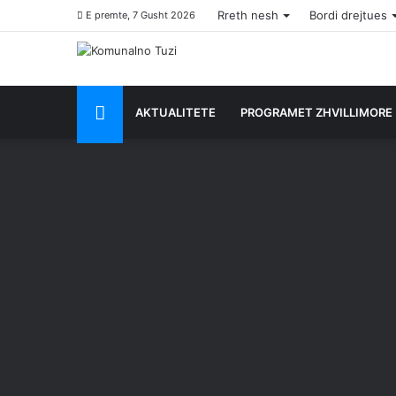
Rreth nesh
Bordi drejtues
E premte, 7 Gusht 2026
HYRJE
AKTUALITETE
PROGRAMET ZHVILLIMORE