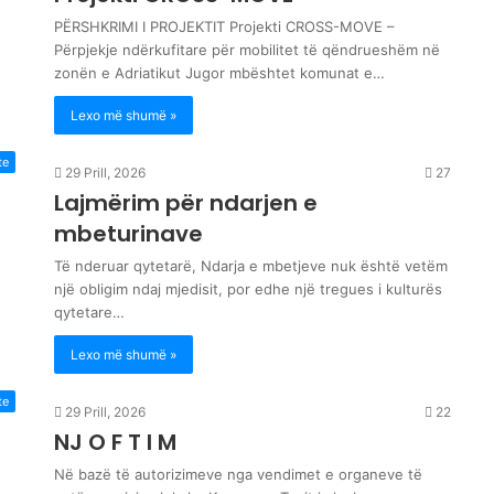
PËRSHKRIMI I PROJEKTIT Projekti CROSS-MOVE –
Përpjekje ndërkufitare për mobilitet të qëndrueshëm në
zonën e Adriatikut Jugor mbështet komunat e…
Lexo më shumë »
te
29 Prill, 2026
27
Lajmërim për ndarjen e
mbeturinave
Të nderuar qytetarë, Ndarja e mbetjeve nuk është vetëm
një obligim ndaj mjedisit, por edhe një tregues i kulturës
qytetare…
Lexo më shumë »
te
29 Prill, 2026
22
NJ O F T I M
Në bazë të autorizimeve nga vendimet e organeve të