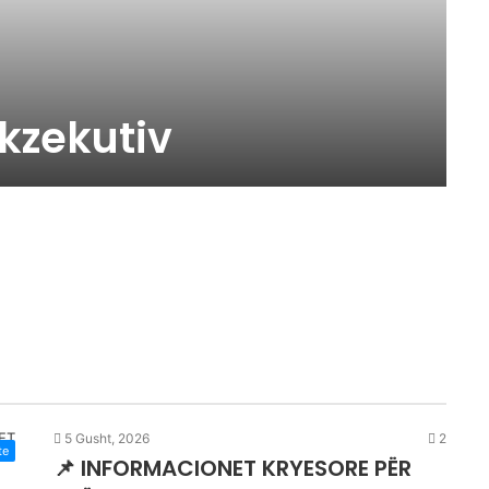
ekzekutiv
5 Gusht, 2026
2
te
📌 INFORMACIONET KRYESORE PËR