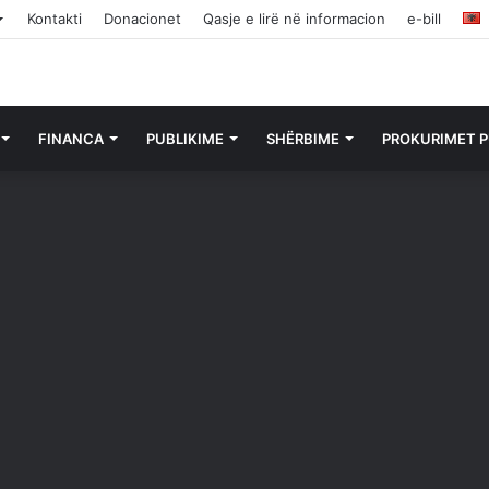
Kontakti
Donacionet
Qasje e lirë në informacion
e-bill
FINANCA
PUBLIKIME
SHËRBIME
PROKURIMET P