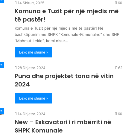
te
14 Shkurt, 2025
60
Komuna e Tuzit për një mjedis më
të pastër!
Komuna e Tuzit për një mjedis më të pastër! Në
bashkëpunim me SHPK “Komunale-Komunalno” dhe SHF
“Mahmut Lekiq”, kemi nisur…
Lexo më shumë »
te
28 Dhjetor, 2024
62
Puna dhe projektet tona në vitin
2024
Lexo më shumë »
te
14 Dhjetor, 2024
60
New – Eskavatori i ri mbërriti në
SHPK Komunale