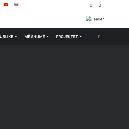
Facebook
YouTube
Search
UBLIKE
MË SHUMË
PROJEKTET
for