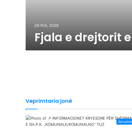
29 Prill, 2026
Fjala e drejtorit 
Veprimtaria jonë
Aktualite