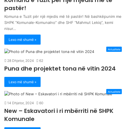
pastër!
Komuna e Tuzit për një mjedis më të pastër! Në bashkëpunim me
SHPK “Komunale-Komunalno” dhe SHF “Mahmut Lekiq”, kemi
nisur…
Lexo më shumë »
Aktualitete
28 Dhjetor, 2024
62
Puna dhe projektet tona në vitin 2024
Lexo më shumë »
Aktualitete
14 Dhjetor, 2024
60
New – Eskavatori i ri mbërriti në SHPK
Komunale