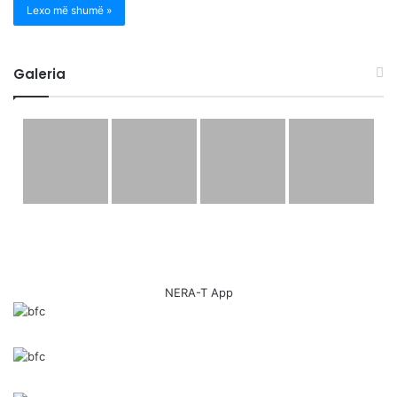
Lexo më shumë »
Galeria
NERA-T App