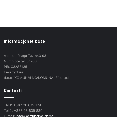
Informacjonet bazë
Adresa: Rruga Tuz nr.3 93
Numri postal: 81206
PIB: 03283135
Emri zyrtarë
d.o.o "KOMUNALNO/KOMUNALE" sh.p.k
Kontakti
Tel 1: +382 20 875 129
Tel 2: +382 68 836 834
E-mail:
info@komunalno-tz.me