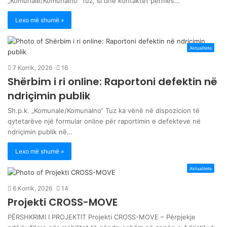
„Komunale/Komunalno“ Tuz, si dhe kontaktet përmes…
Lexo më shumë »
Aktualitete
7 Korrik, 2026
16
Shërbim i ri online: Raportoni defektin në
ndriçimin publik
Sh.p.k. „Komunale/Komunalno“ Tuz ka vënë në dispozicion të
qytetarëve një formular online për raportimin e defekteve në
ndriçimin publik në…
Lexo më shumë »
Aktualitete
6 Korrik, 2026
14
Projekti CROSS-MOVE
PËRSHKRIMI I PROJEKTIT Projekti CROSS-MOVE – Përpjekje