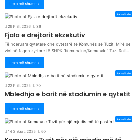
Lexo më shumë »
Aktualitete
29 Prill, 2026
36
Fjala e drejtorit ekzekutiv
Të nderuara qytetare dhe qytetarë të Komunës së Tuzit, Mirë se
vini në faqen zyrtare të SHPK “Komunalno/Komunale” Tuz. Roli…
Lexo më shumë »
Aktualitete
22 Prill, 2025
70
Mbledhja e barit në stadiumin e qytetit
Lexo më shumë »
Aktualitete
14 Shkurt, 2025
60
Komuna e Tuzit për një mjedis më të