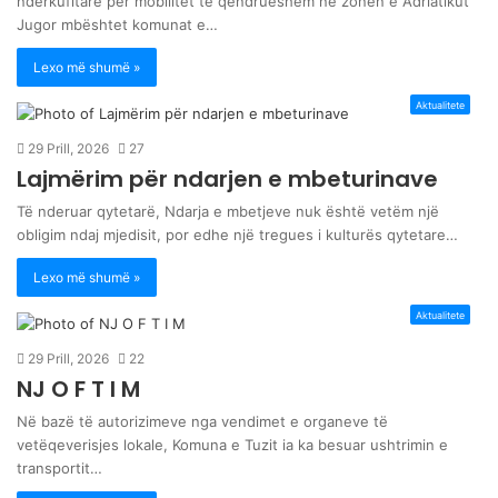
ndërkufitare për mobilitet të qëndrueshëm në zonën e Adriatikut
Jugor mbështet komunat e…
Lexo më shumë »
Aktualitete
29 Prill, 2026
27
Lajmërim për ndarjen e mbeturinave
Të nderuar qytetarë, Ndarja e mbetjeve nuk është vetëm një
obligim ndaj mjedisit, por edhe një tregues i kulturës qytetare…
Lexo më shumë »
Aktualitete
29 Prill, 2026
22
NJ O F T I M
Në bazë të autorizimeve nga vendimet e organeve të
vetëqeverisjes lokale, Komuna e Tuzit ia ka besuar ushtrimin e
transportit…