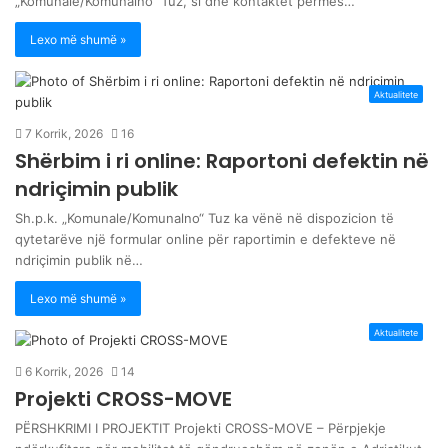
„Komunale/Komunalno“ Tuz, si dhe kontaktet përmes…
Lexo më shumë »
Aktualitete
7 Korrik, 2026
16
Shërbim i ri online: Raportoni defektin në
ndriçimin publik
Sh.p.k. „Komunale/Komunalno“ Tuz ka vënë në dispozicion të
qytetarëve një formular online për raportimin e defekteve në
ndriçimin publik në…
Lexo më shumë »
Aktualitete
6 Korrik, 2026
14
Projekti CROSS-MOVE
PËRSHKRIMI I PROJEKTIT Projekti CROSS-MOVE – Përpjekje