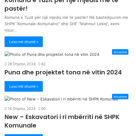
pastër!
Komuna e Tuzit për një mjedis më të pastër! Në bashkëpunim me
SHPK “Komunale-Komunalno” dhe SHF “Mahmut Lekiq”, kemi
nisur…
Lexo më shumë »
Aktualitete
28 Dhjetor, 2024
62
Puna dhe projektet tona në vitin 2024
Lexo më shumë »
Aktualitete
14 Dhjetor, 2024
60
New – Eskavatori i ri mbërriti në SHPK
Komunale