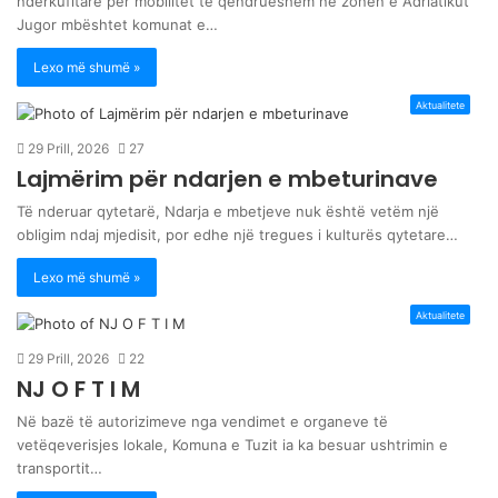
ndërkufitare për mobilitet të qëndrueshëm në zonën e Adriatikut
Jugor mbështet komunat e…
Lexo më shumë »
Aktualitete
29 Prill, 2026
27
Lajmërim për ndarjen e mbeturinave
Të nderuar qytetarë, Ndarja e mbetjeve nuk është vetëm një
obligim ndaj mjedisit, por edhe një tregues i kulturës qytetare…
Lexo më shumë »
Aktualitete
29 Prill, 2026
22
NJ O F T I M
Në bazë të autorizimeve nga vendimet e organeve të
vetëqeverisjes lokale, Komuna e Tuzit ia ka besuar ushtrimin e
transportit…