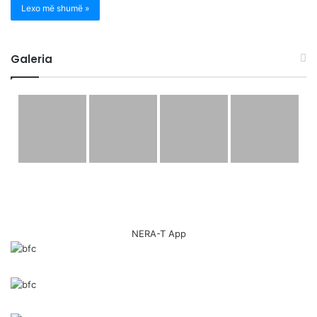
Lexo më shumë »
Galeria
NERA-T App