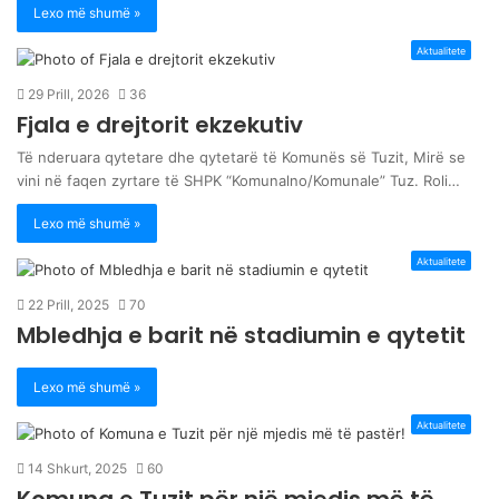
Lexo më shumë »
Aktualitete
29 Prill, 2026
36
Fjala e drejtorit ekzekutiv
Të nderuara qytetare dhe qytetarë të Komunës së Tuzit, Mirë se
vini në faqen zyrtare të SHPK “Komunalno/Komunale” Tuz. Roli…
Lexo më shumë »
Aktualitete
22 Prill, 2025
70
Mbledhja e barit në stadiumin e qytetit
Lexo më shumë »
Aktualitete
14 Shkurt, 2025
60
Komuna e Tuzit për një mjedis më të