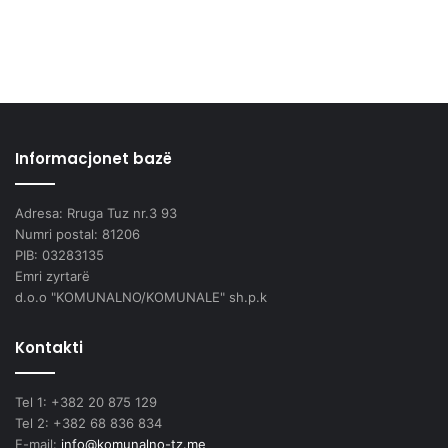
Informacjonet bazë
Adresa: Rruga Tuz nr.3 93
Numri postal: 81206
PIB: 03283135
Emri zyrtarë
d.o.o "KOMUNALNO/KOMUNALE" sh.p.k
Kontakti
Tel 1: +382 20 875 129
Tel 2: +382 68 836 834
E-mail:
info@komunalno-tz.me